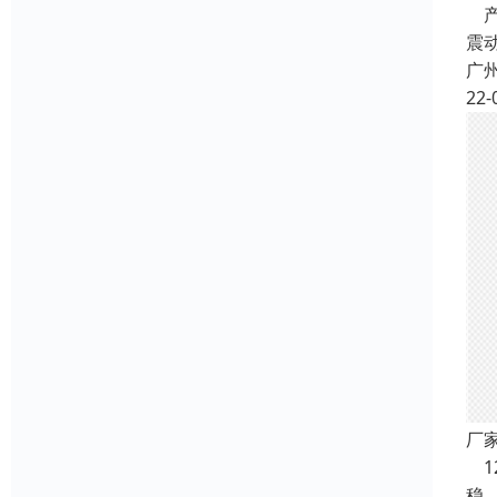
产
震
广
22-
厂
1
稳