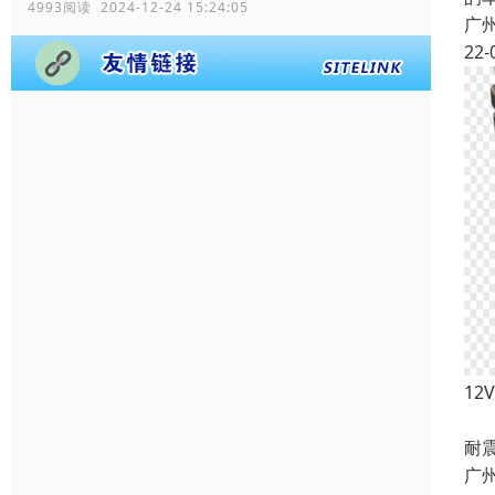
4993阅读 2024-12-24 15:24:05
广
22-
1
产
耐
广