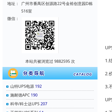
地址：
广州市番禺区创源路22号金裕创意园D栋
516室
微信：
U
1
本站共被浏览过 9882595 次
2.
3
山特UPS电源
192
施耐德APC
190
U
科华/科士达UPS
207