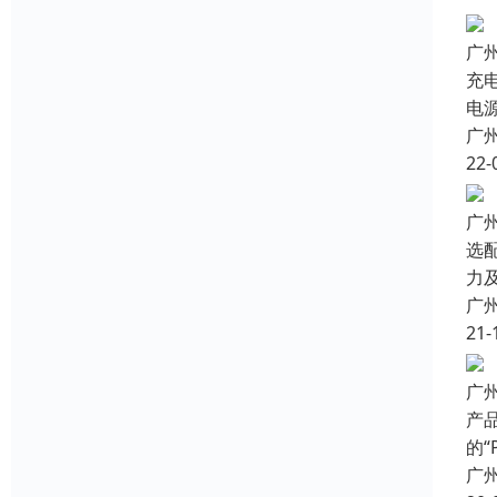
广
充
电
广
22-
广
选配
力
广
21-
广
产
的“
广