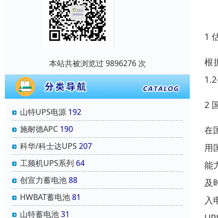
1
根
本站共被浏览过 9896276 次
1.
2
山特UPS电源
192
施耐德APC
190
在
科华/科士达UPS
207
用
工频机UPS系列
64
能
创宣力蓄电池
88
及
HWBAT蓄电池
81
入
山特蓄电池
31
U