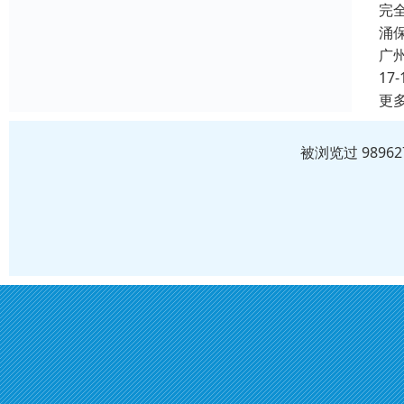
完
涌
广
17-
更
被浏览过 989