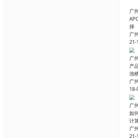
广州
A
择
广
21-
广
产
池槽
广
18-
广
如
计
广
21-