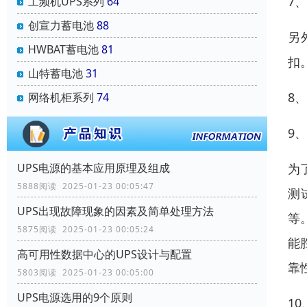
7
工频机UPS系列
64
创宣力蓄电池
88
另
HWBAT蓄电池
81
扣
山特蓄电池
31
8
网络机柜系列
74
9
为
UPS电源的基本应用原理及组成
5888阅读 2025-01-23 00:05:47
测
UPS出现故障现象的因素及简单处理方法
等
5875阅读 2025-01-23 00:05:24
能
高可用性数据中心的UPS设计与配置
靠
5803阅读 2025-01-23 00:05:00
UPS电源选用的9个原则
1