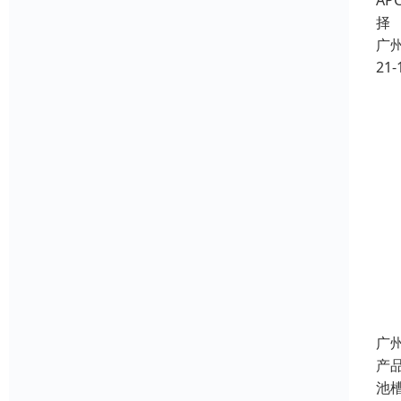
A
择
广
21-
广
产
池槽