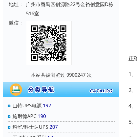
地址：
广州市番禺区创源路22号金裕创意园D栋
516室
微信：
正
1
本站共被浏览过 9900247 次
2
4
山特UPS电源
192
施耐德APC
190
5
科华/科士达UPS
207