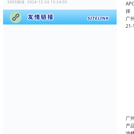
5005阅读 2024-12-24 15:24:05
A
择
广
21-
广
产
池槽