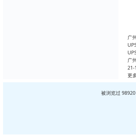
广
U
UP
广
21-
更
被浏览过 989