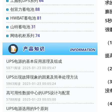
工频机UPS系列
64
求
创宣力蓄电池
88
膨
HWBAT蓄电池
81
5
山特蓄电池
31
强
网络机柜系列
74
（
提
UPS电源的基本应用原理及组成
（
5871阅读 2025-01-23 00:05:47
UPS出现故障现象的因素及简单处理方法
（
5863阅读 2025-01-23 00:05:24
没
高可用性数据中心的UPS设计与配置
5788阅读 2025-01-23 00:05:00
（
UPS电源选用的9个原则