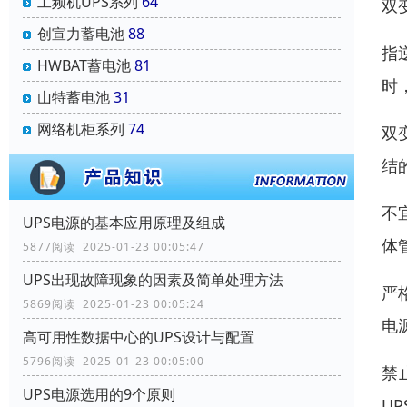
工频机UPS系列
64
双
创宣力蓄电池
88
指
HWBAT蓄电池
81
时
山特蓄电池
31
网络机柜系列
74
双
结
不
UPS电源的基本应用原理及组成
体
5877阅读 2025-01-23 00:05:47
UPS出现故障现象的因素及简单处理方法
严
5869阅读 2025-01-23 00:05:24
电
高可用性数据中心的UPS设计与配置
5796阅读 2025-01-23 00:05:00
禁
UPS电源选用的9个原则
U