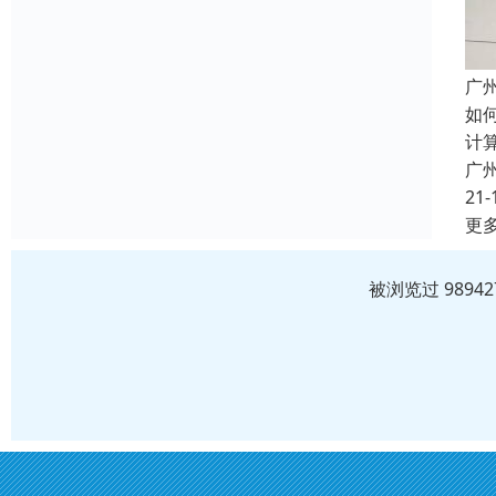
广
如
计
广
21-
更
被浏览过 989