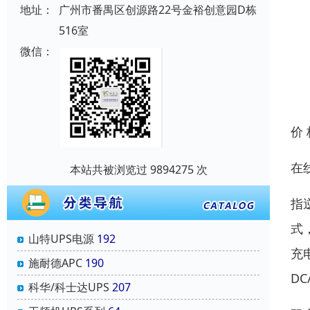
地址：
广州市番禺区创源路22号金裕创意园D栋
516室
微信：
价
在
本站共被浏览过 9894275 次
指
式
山特UPS电源
192
充
施耐德APC
190
D
科华/科士达UPS
207