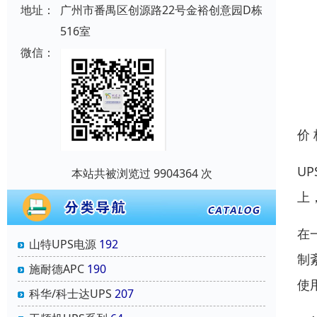
地址：
广州市番禺区创源路22号金裕创意园D栋
516室
微信：
价
U
本站共被浏览过 9904364 次
上
在
山特UPS电源
192
制
施耐德APC
190
使
科华/科士达UPS
207