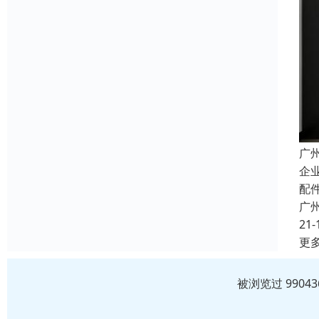
广
企
配
广
21-
更
被浏览过 990