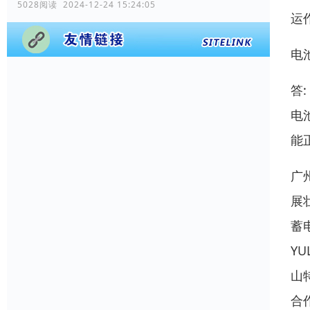
5028阅读 2024-12-24 15:24:05
运
电
答
电
能
广
展
蓄
Y
山
合