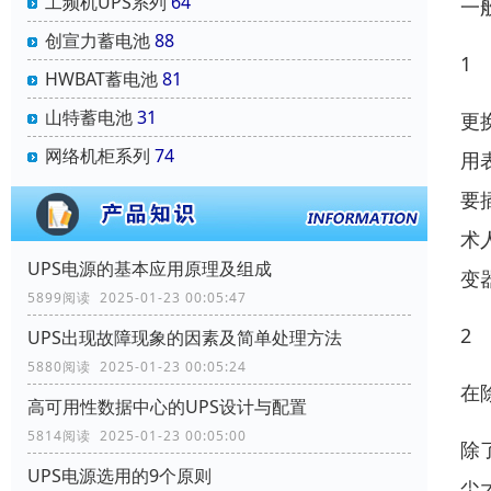
工频机UPS系列
64
一
创宣力蓄电池
88
1
HWBAT蓄电池
81
山特蓄电池
31
更
网络机柜系列
74
用
要
术
UPS电源的基本应用原理及组成
变
5899阅读 2025-01-23 00:05:47
2
UPS出现故障现象的因素及简单处理方法
5880阅读 2025-01-23 00:05:24
在
高可用性数据中心的UPS设计与配置
5814阅读 2025-01-23 00:05:00
除
UPS电源选用的9个原则
尘