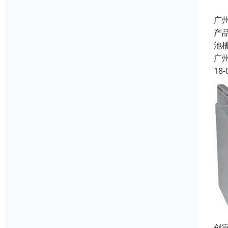
广
产
池槽
广
18-
创宣