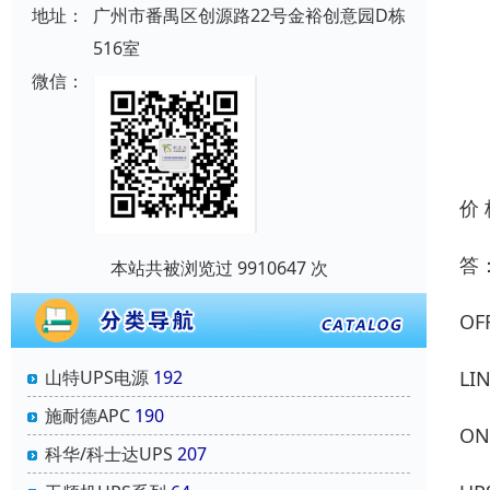
地址：
广州市番禺区创源路22号金裕创意园D栋
516室
微信：
价
答
本站共被浏览过 9910647 次
OF
LI
山特UPS电源
192
施耐德APC
190
ON
科华/科士达UPS
207