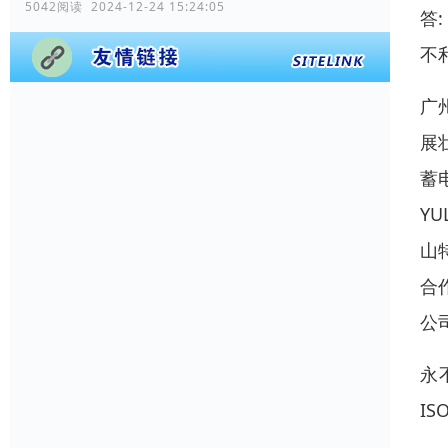
5042阅读 2024-12-24 15:24:05
答
不
广
展
蓄
Y
山
合
公
永
I