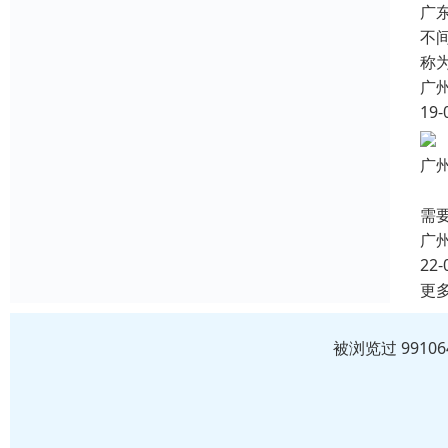
广
不
称
广
19-
广
化
需
广
22-
更
被浏览过 991