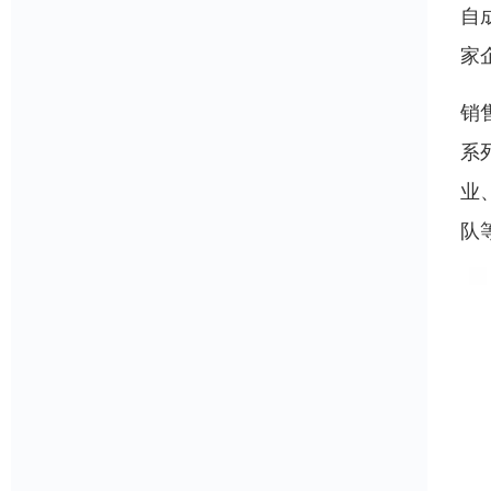
自
家
销
系
业
队