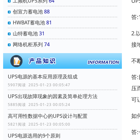
U
工频机UPS系列
64
创宣力蓄电池
88
答
HWBAT蓄电池
81
2
山特蓄电池
31
接
网络机柜系列
74
不
答
UPS电源的基本应用原理及组成
5907阅读 2025-01-23 00:05:47
压
UPS出现故障现象的因素及简单处理方法
可
5885阅读 2025-01-23 00:05:24
如
高可用性数据中心的UPS设计与配置
5821阅读 2025-01-23 00:05:00
答
UPS电源选用的9个原则